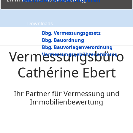
Rechtliche Hinweise (Disclaimer)
Downloads
Bbg. Vermessungsgesetz
Bbg. Bauordnung
Bbg. Bauvorlagenverordnung
Vermessungsbüro
Vermessungsgebührenordnung
Cathérine Ebert
Ihr Partner für Vermessung und
Immobilienbewertung